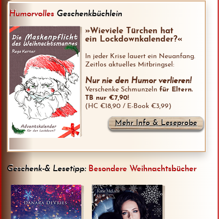
Humorvolles
Geschenkbüchlein
»Wieviele Türchen hat
ein Lockdownkalender?«
In jeder Krise lauert ein Neuanfang.
Zeitlos aktuelles Mitbringsel:
Nur nie den Humor verlieren!
Verschenke Schmunzeln
für Eltern.
TB nur €7,90!
(HC €18,90 / E-Book €3,99)
Mehr Info & Leseprobe
Geschenk-& Lesetipp:
Besondere Weihnachtsbücher