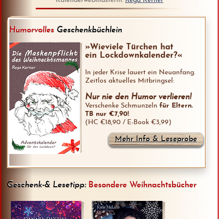
Kalenderwebmasterin:
Rega Kerner
Humorvolles
Geschenkbüchlein
»Wieviele Türchen hat
ein Lockdownkalender?«
In jeder Krise lauert ein Neuanfang.
Zeitlos aktuelles Mitbringsel:
Nur nie den Humor verlieren!
Verschenke Schmunzeln
für Eltern.
TB nur €7,90!
(HC €18,90 / E-Book €3,99)
Mehr Info & Leseprobe
Geschenk-& Lesetipp:
Besondere Weihnachtsbücher