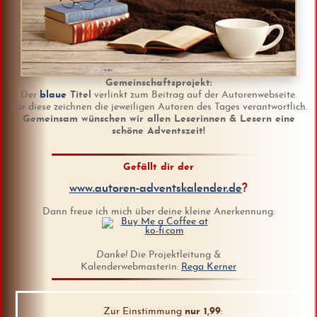
Gemeinschaftsprojekt:
Der
blaue
Titel
verlinkt zum Beitrag auf der Autorenwebseite.
Für diese zeichnen die jeweiligen Autoren des Tages verantwortlich.
Gemeinsam wünschen wir allen Leserinnen & Lesern eine
schöne Adventszeit!
Gefällt dir der
www.autoren-adventskalender.de
?
Dann freue ich mich über deine kleine Anerkennung:
Danke!
Die Projektleitung &
Kalenderwebmasterin:
Rega Kerner
Zur Einstimmung
nur 1,99
: