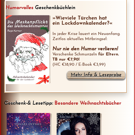
Humorvolles
Geschenkbüchlein
»Wieviele Türchen hat
ein Lockdownkalender?«
In jeder Krise lauert ein Neuanfang.
Zeitlos aktuelles Mitbringsel:
Nur nie den Humor verlieren!
Verschenke Schmunzeln
für Eltern.
TB nur €7,90!
(HC €18,90 / E-Book €3,99)
Mehr Info & Leseprobe
Geschenk-& Lesetipp:
Besondere Weihnachtsbücher