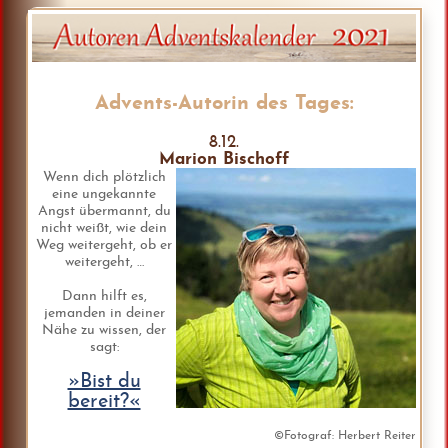
Advents-Autorin des Tages:
8.12.
Marion Bischoff
Wenn dich plötzlich
eine ungekannte
Angst übermannt, du
nicht weißt, wie dein
Weg weitergeht, ob er
weitergeht, …
Dann hilft es,
jemanden in deiner
Nähe zu wissen, der
sagt:
»Bist du
bereit?«
©Fotograf: Herbert Reiter