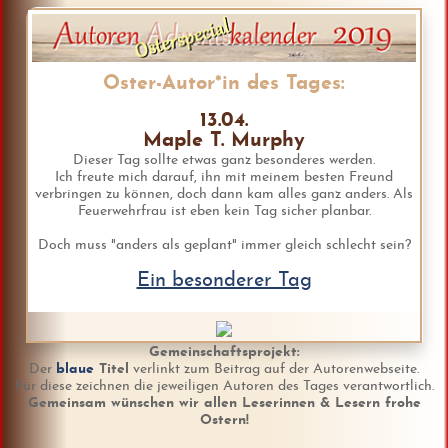
Oster-Autor*in des Tages:
13.04.
Maple T. Murphy
Dieser Tag sollte etwas ganz besonderes werden.
Ich freute mich darauf, ihn mit meinem besten Freund
verbringen zu können, doch dann kam alles ganz anders. Als
Feuerwehrfrau ist eben kein Tag sicher planbar.
Doch muss "anders als geplant" immer gleich schlecht sein?
Ein besonderer Tag
Gemeinschaftsprojekt:
Der
blaue
Titel
verlinkt zum Beitrag auf der Autorenwebseite.
Für diese zeichnen die jeweiligen Autoren des Tages verantwortlich.
Gemeinsam wünschen wir allen Leserinnen & Lesern frohe
Ostern!