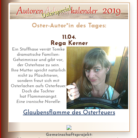
Oster-Autor*in des Tages:
11.04.
Rega Kerner
Ein Stoffhase verrät Tomke
dramatische Familien-
Geheimnisse und gibt vor,
der Osterhase zu sein.
Ihre Mutter spricht natürlich
nicht zu Plüschtieren,
sondern freut sich mit
Osterlachen aufs Osterfeuer.
Doch die Tochter
hat Flammenangst.
Eine ironische Novelle
:
Glaubensflamme des Osterfeuers
Gemeinschaftsprojekt: