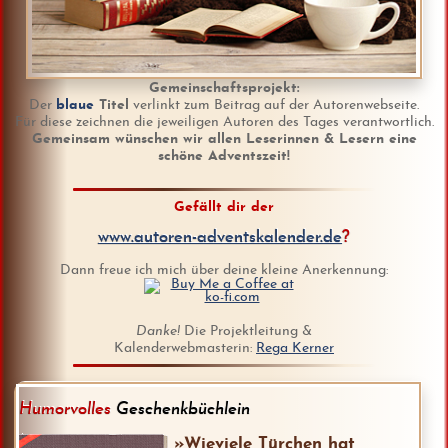
Gemeinschaftsprojekt:
Der
blaue
Titel
verlinkt zum Beitrag auf der Autorenwebseite.
Für diese zeichnen die jeweiligen Autoren des Tages verantwortlich.
Gemeinsam wünschen wir allen Leserinnen & Lesern eine
schöne Adventszeit!
Gefällt dir der
www.autoren-adventskalender.de
?
Dann freue ich mich über deine kleine Anerkennung:
Danke!
Die Projektleitung &
Kalenderwebmasterin:
Rega Kerner
Humorvolles
Geschenkbüchlein
»Wieviele Türchen hat